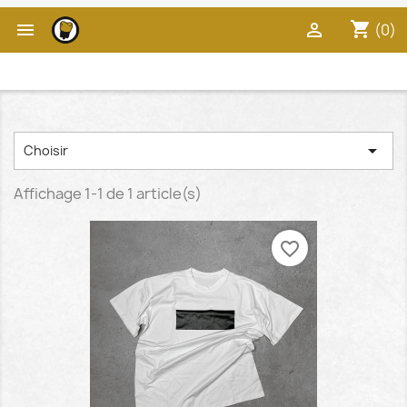
shopping_cart


(0)

Choisir
Affichage 1-1 de 1 article(s)
favorite_border