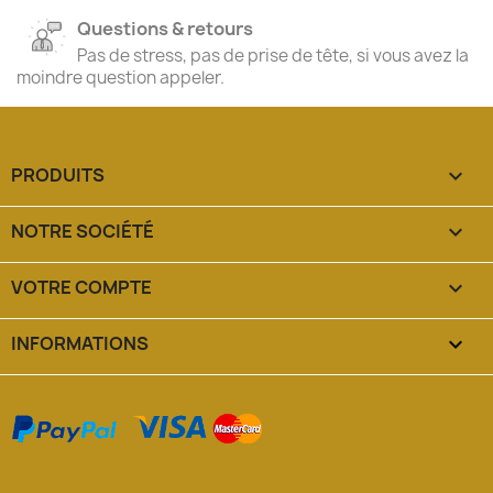
Questions & retours
Pas de stress, pas de prise de tête, si vous avez la
moindre question appeler.
PRODUITS

NOTRE SOCIÉTÉ

VOTRE COMPTE

INFORMATIONS
keyboard_arrow_down
© 2026 - Logiciel e-commerce par PrestaShop™